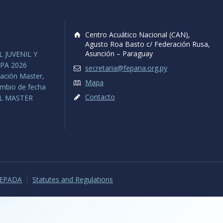
Centro Acuático Nacional (CAN),
Agusto Roa Basto c/ Federación Rusa,
Asunción – Paraguay
 JUVENIL Y
PA 2026
secretaria@fepana.org.py
ación Master,
Mapa
ambio de fecha
Contacto
L MASTER
FEPADA
Statutes and Regulations