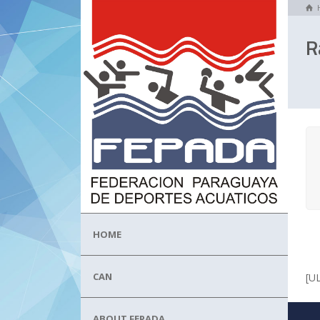
R
HOME
CAN
[U
ABOUT FEPADA