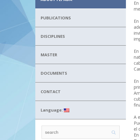
En
me
PUBLICATIONS
En
ad
inv
DISCIPLINES
imp
En
MASTER
nat
ca
Car
DOCUMENTS
En 
pr
CONTACT
Arm
cu
fin
Language:
A e
Pu
el
En