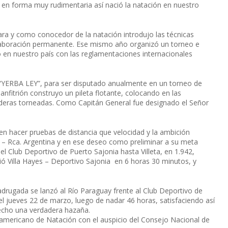
 en forma muy rudimentaria así nació la natación en nuestro
ara y como conocedor de la natación introdujo las técnicas
laboración permanente. Ese mismo año organizó un torneo e
bo en nuestro país con las reglamentaciones internacionales
e “YERBA LEY”, para ser disputado anualmente en un torneo de
anfitrión construyo un pileta flotante, colocando en las
eras torneadas. Como Capitán General fue designado el Señor
s en hacer pruebas de distancia que velocidad y la ambición
a – Rca. Argentina y en ese deseo como preliminar a su meta
el Club Deportivo de Puerto Sajonia hasta Villeta, en 1.942,
ó Villa Hayes – Deportivo Sajonia en 6 horas 30 minutos, y
madrugada se lanzó al Río Paraguay frente al Club Deportivo de
l jueves 22 de marzo, luego de nadar 46 horas, satisfaciendo así
hecho una verdadera hazaña.
americano de Natación con el auspicio del Consejo Nacional de