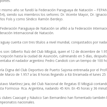
portes.
e mismo año se fundó la Federación Paraguaya de Natación – FEPANA,
54), siendo sus miembros los señores: Dr. Vicente Mayor, Dr. Ignacio 
rlos Foís y como Síndico Ramón Berdejo.
 Federación Paraguaya de Natación se afilió a la Federación Internac
deración Internacional de Natación.
aguay cuenta con tres títulos a nivel mundial, conquistados por nadad
os son: Gilberto Ruíz del Club Mbigüá, quien el 12 de diciembre de 1.95
ncepción hasta la ciudad de Asunción, culminando en 5 días, despué
tentaba el nadador argentino Pedro Candioti con un tiempo de 100 ho
ía Digna del Club Deportivo de Puerto Sajonia entrenada por el Prof
 de Marzo de 1.957 a las 8 horas llegando a Itá Enramada el lunes 25
stavo Martínez Jara, del Club Nacional de Regatas El Mbigüá contando
sta Formosa- Rca. Argentina, nadando 45 Km. En 45 horas y 36 minu
s clubes Caacupé y Náutico San Bernardino han fomentado también la
mpeonatos nacionales.