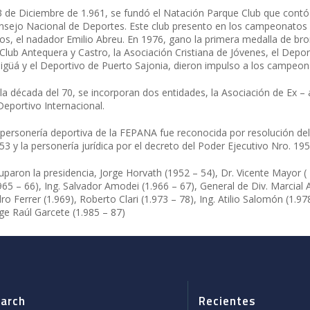
3 de Diciembre de 1.961, se fundó el Natación Parque Club que contó 
nsejo Nacional de Deportes. Este club presento en los campeonatos
os, el nadador Emilio Abreu. En 1976, gano la primera medalla de bro
Club Antequera y Castro, la Asociación Cristiana de Jóvenes, el Depo
igüá y el Deportivo de Puerto Sajonia, dieron impulso a los campeon
 la década del 70, se incorporan dos entidades, la Asociación de Ex 
Deportivo Internacional.
 personería deportiva de la FEPANA fue reconocida por resolución de
53 y la personería jurídica por el decreto del Poder Ejecutivo Nro. 1
paron la presidencia, Jorge Horvath (1952 – 54), Dr. Vicente Mayor ( 
965 – 66), Ing. Salvador Amodei (1.966 – 67), General de Div. Marcial 
dro Ferrer (1.969), Roberto Clari (1.973 – 78), Ing. Atilio Salomón (1.97
ge Raúl Garcete (1.985 – 87)
arch
Recientes