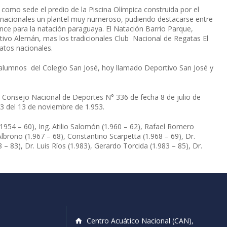
como sede el predio de la Piscina Olímpica construida por el
 nacionales un plantel muy numeroso, pudiendo destacarse entre
nce para la natación paraguaya. El Natación Barrio Parque,
rtivo Alemán, mas los tradicionales Club Nacional de Regatas El
atos nacionales.
– alumnos del Colegio San José, hoy llamado Deportivo San José y
l Consejo Nacional de Deportes N° 336 de fecha 8 de julio de
953 del 13 de noviembre de 1.953.
1954 – 60), Ing. Atilio Salomón (1.960 – 62), Rafael Romero
Albrono (1.967 – 68), Constantino Scarpetta (1.968 – 69), Dr.
8 – 83), Dr. Luis Ríos (1.983), Gerardo Torcida (1.983 – 85), Dr.
Centro Acuático Nacional (CAN),