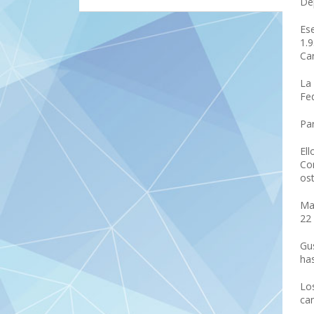
De
Es
1.9
Ca
La
Fe
Par
Ell
Co
os
Mar
22
Gu
ha
Lo
ca