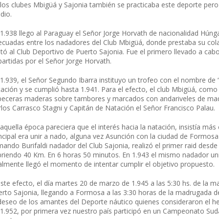
 los clubes Mbigüá y Sajonia también se practicaba este deporte pero
dio.
 1.938 llego al Paraguay el Señor Jorge Horvath de nacionalidad Húng
ecuadas entre los nadadores del Club Mbigüá, donde prestaba su co
itó al Club Deportivo de Puerto Sajonia. Fue el primero llevado a ca
artidas por el Señor Jorge Horvath.
 1.939, el Señor Segundo Ibarra instituyo un trofeo con el nombre d
ación y se cumplió hasta 1.941. Para el efecto, el club Mbigüá, como 
beceras maderas sobre tambores y marcados con andariveles de mad
los Carrasco Stagni y Capitán de Natación el Señor Francisco Palau.
aquella época pareciera que el interés hacia la natación, insistía má
incipal era unir a nado, alguna vez Asunción con la ciudad de Formos
ando Burifaldi nadador del Club Sajonia, realizó el primer raid desde 
briendo 40 Km. En 6 horas 50 minutos. En 1.943 el mismo nadador uni
almente llegó el momento de intentar cumplir el objetivo propuesto.
ste efecto, el día martes 20 de marzo de 1.945 a las 5:30 hs. de la 
erto Sajonia, llegando a Formosa a las 3:30 horas de la madrugada de
 deseo de los amantes del Deporte náutico quienes consideraron el 
 1.952, por primera vez nuestro país participó en un Campeonato Sud