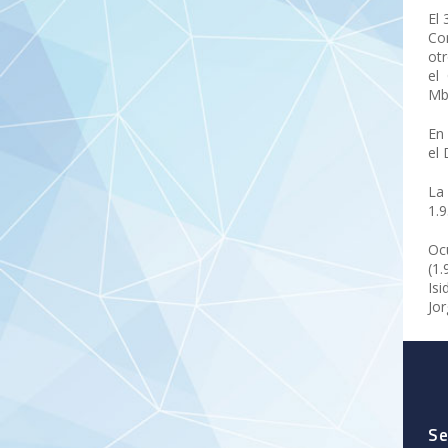
El 
Co
otr
el 
Mb
En
el 
La
1.9
Ocu
(1.
Isi
Jor
Se