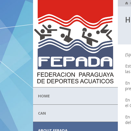
H
(Sp
Es
las
En
pre
HOME
En
el 
CAN
En 
de
ABOUT FEPADA