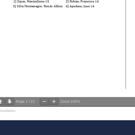
Page
1
/
15
Zoom
100%
esultados