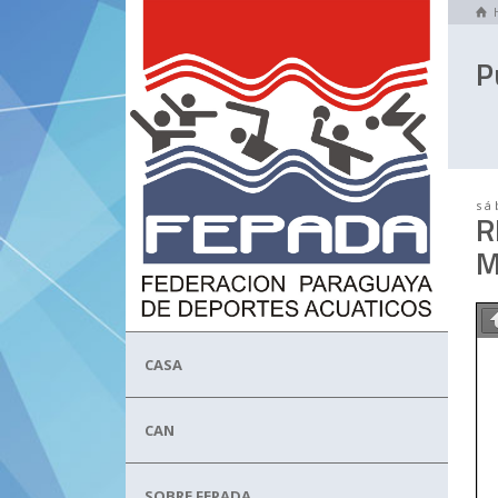
P
sá
R
M
CASA
CAN
SOBRE FEPADA