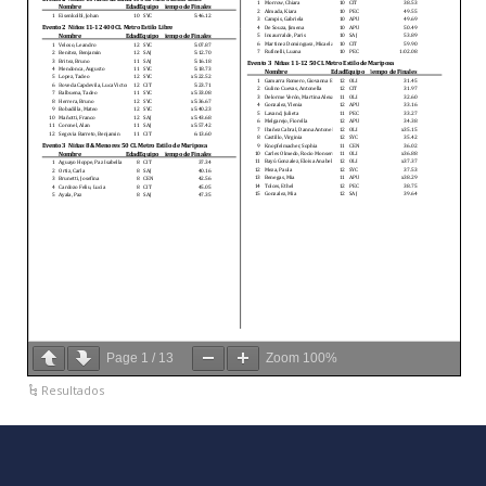
Page
1
/
13
Zoom
100%
Resultados