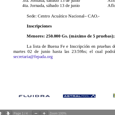
Page
1
/
4
Zoom
100%