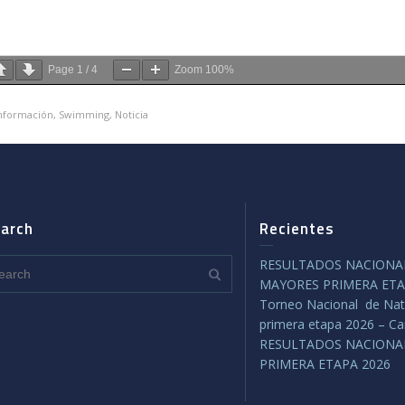
Page
1
/
4
Zoom
100%
nformación
,
Swimming
,
Noticia
arch
Recientes
RESULTADOS NACIONAL
MAYORES PRIMERA ETA
Torneo Nacional de Nat
primera etapa 2026 – C
RESULTADOS NACIONA
PRIMERA ETAPA 2026