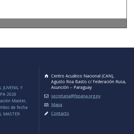
Centro Acuático Nacional (CAN),
Agusto Roa Basto c/ Federación Rusa,
Asunción – Paraguay
 JUVENIL Y
PA 2026
secretaria@fepana.org.py
ación Master,
Mapa
ambio de fecha
Contacto
L MASTER