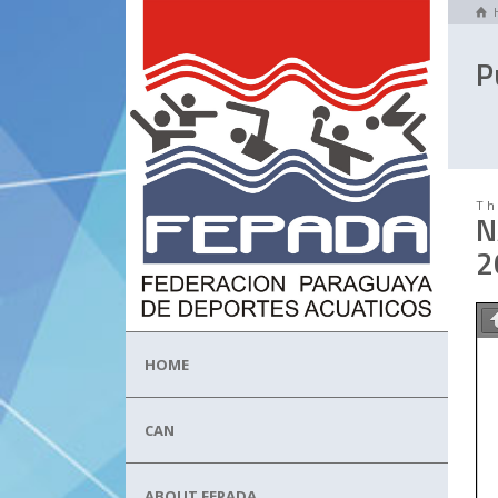
P
Th
N
2
HOME
CAN
ABOUT FEPADA