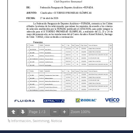
Page
1
/
3
Zoom
100%
Información
,
Swimming
,
Noticia