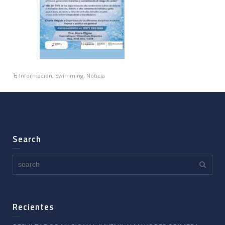
Información
,
Swimming
,
Noticia
Search
Recientes