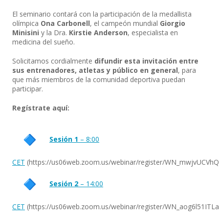
El seminario contará con la participación de la medallista
olímpica
Ona Carbonell
, el campeón mundial
Giorgio
Minisini
y la Dra.
Kirstie Anderson
, especialista en
medicina del sueño.
Solicitamos cordialmente
difundir esta invitación entre
sus entrenadores, atletas y público en general
, para
que más miembros de la comunidad deportiva puedan
participar.
Regístrate aquí:
Sesión 1
– 8:00
CET
(https://us06web.zoom.us/webinar/register/WN_mwjvUCVhQU
Sesión 2
– 14:00
CET
(https://us06web.zoom.us/webinar/register/WN_aog6l51ITLa