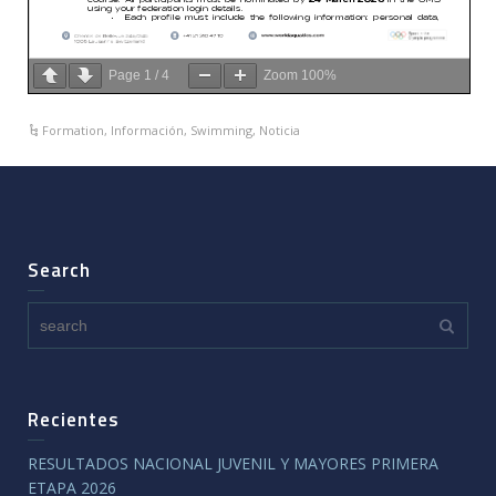
Page
1
/
4
Zoom
100%
Formation
,
Información
,
Swimming
,
Noticia
Search
Recientes
RESULTADOS NACIONAL JUVENIL Y MAYORES PRIMERA
ETAPA 2026