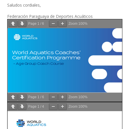
Saludos cordiales,
Federación Paraguaya de Deportes Acuáticos
Page
1
/
6
Zoom
100%
Page
1
/
6
Zoom
100%
Page
1
/
4
Zoom
100%