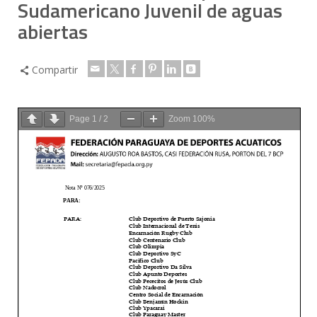
Sudamericano Juvenil de aguas
abiertas
Compartir
Page
1
/
2
Zoom
100%