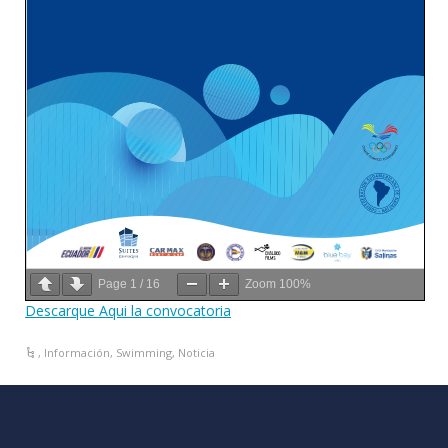
Page
1
/
16
Zoom
100%
Descarque Aqui la convocatoria
,
Información
,
Swimming
,
Noticia