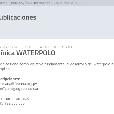
Home
PUBLICAÇÕES
Información
Clínica WATERPOLO
ublicaciones
xta-feira, 8 08UTC junho 08UTC 2018
línica WATERPOLO
cínica tiene como objetivo fundamental el desarrollo del waterpolo e
ciplina.
scripciones:
cretaria@fepana.org.py
se@paraguayapunto.com
ra más información:
95 982 555 305