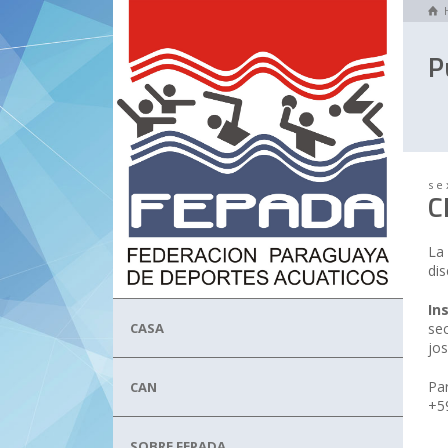
P
se
C
La 
dis
In
CASA
se
jo
Pa
CAN
+5
SOBRE FEPADA